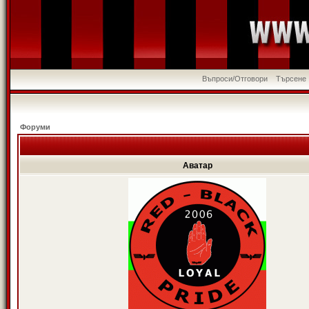
Въпроси/Отговори
Търсене
Форуми
Аватар