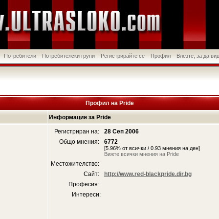
Потребители
Потребителски групи
Регистрирайте се
Профил
Влезте, за да в
Профил на Pride
Информация за Pride
Регистриран на:
28 Сеп 2006
Общо мнения:
6772
[5.96% от всички / 0.93 мнения на ден]
Вижте всички мнения на Pride
Местожителство:
Сайт:
http://www.red-blackpride.dir.bg
Професия:
Интереси: