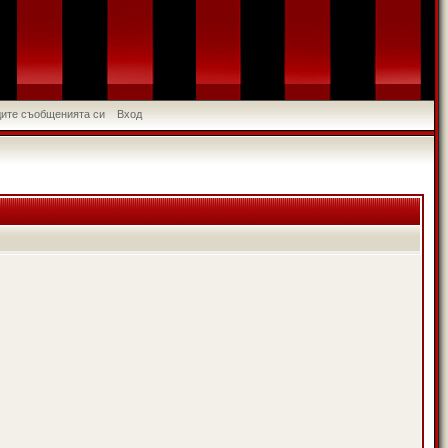
идите съобщенията си
Вход