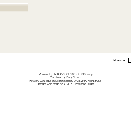
Идете на:
Powered by
phpBB
© 2001, 2005 phpBB Group
Translation by:
Boby Dimitrov
RedSilver 1.01 Theme was programmed by
DEVPPL
HTML Forum
Images were made by
DEVPPL
Photoshop Forum