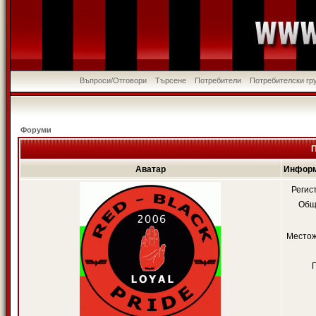
Въпроси/Отговори
Търсене
Потребители
Потребителски гр
Форуми
П
Аватар
Информ
Регис
Общ
Местож