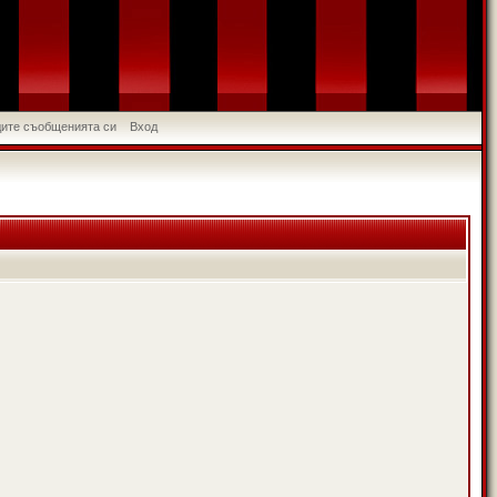
идите съобщенията си
Вход