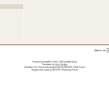
Идете на:
Powered by
phpBB
© 2001, 2005 phpBB Group
Translation by:
Boby Dimitrov
RedSilver 1.01 Theme was programmed by
DEVPPL
HTML Forum
Images were made by
DEVPPL
Photoshop Forum