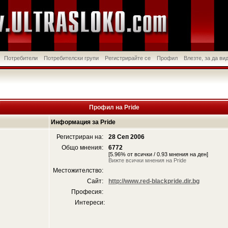
Потребители
Потребителски групи
Регистрирайте се
Профил
Влезте, за да в
Профил на Pride
Информация за Pride
Регистриран на:
28 Сеп 2006
Общо мнения:
6772
[5.96% от всички / 0.93 мнения на ден]
Вижте всички мнения на Pride
Местожителство:
Сайт:
http://www.red-blackpride.dir.bg
Професия:
Интереси: