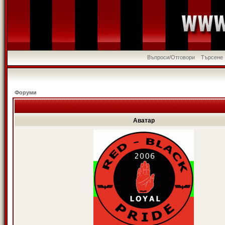
Въпроси/Отговори
Търсене
Форуми
Аватар