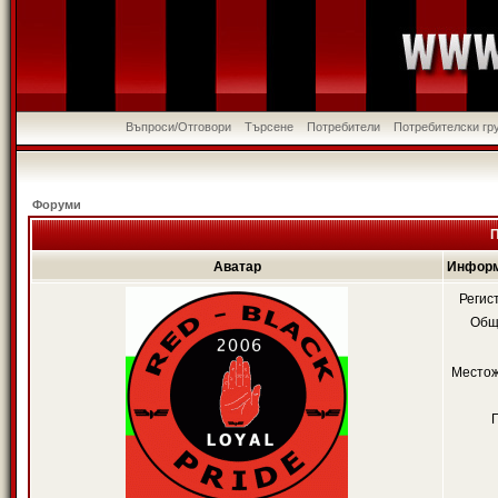
Въпроси/Отговори
Търсене
Потребители
Потребителски гр
Форуми
П
Аватар
Информ
Регис
Общ
Местож