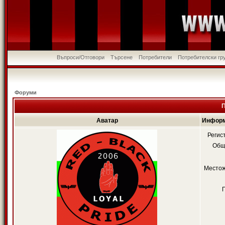
Въпроси/Отговори
Търсене
Потребители
Потребителски гр
Форуми
П
Аватар
Информ
Регис
Общ
Местож