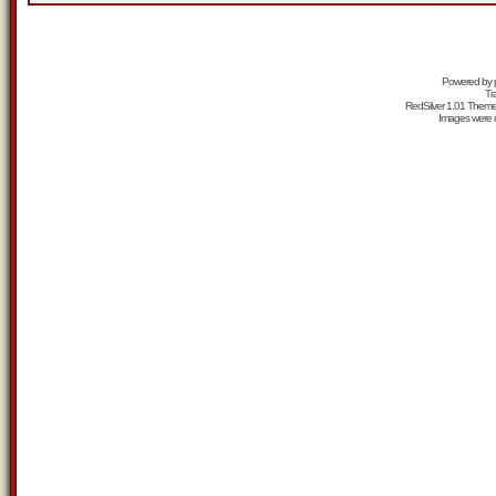
Powered by
Tr
RedSilver 1.01 Them
Images were