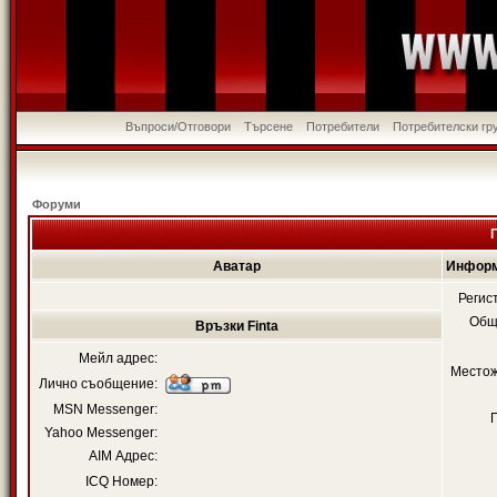
Въпроси/Отговори
Търсене
Потребители
Потребителски гр
Форуми
Аватар
Информ
Регис
Общ
Връзки Finta
Мейл адрес:
Местож
Лично съобщение:
MSN Messenger:
Yahoo Messenger:
AIM Адрес:
ICQ Номер: