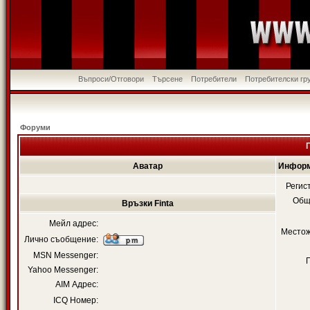
Въпроси/Отговори
Търсене
Потребители
Потребителски гр
Форуми
Аватар
Информ
Регис
Общ
Връзки Finta
Мейл адрес:
Местож
Лично съобщение:
MSN Messenger:
Yahoo Messenger:
AIM Адрес:
ICQ Номер: