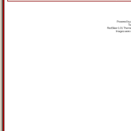
Powered by
Tr
RedSilver 1.01 Them
Images were