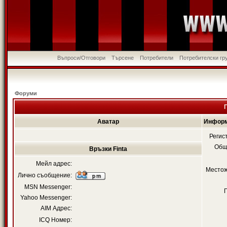
Въпроси/Отговори
Търсене
Потребители
Потребителски гр
Форуми
Аватар
Информ
Регис
Общ
Връзки Finta
Мейл адрес:
Местож
Лично съобщение:
MSN Messenger:
Yahoo Messenger:
AIM Адрес:
ICQ Номер: