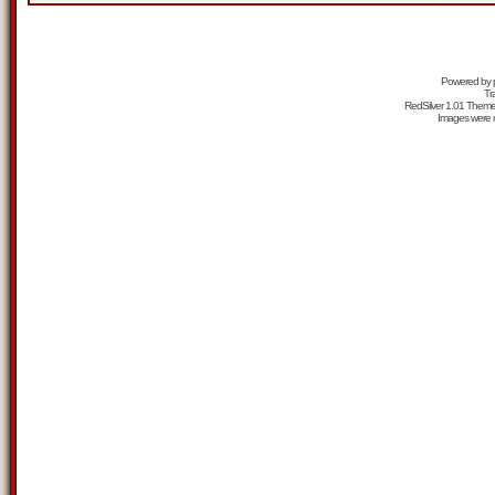
Powered by
Tr
RedSilver 1.01 Them
Images were