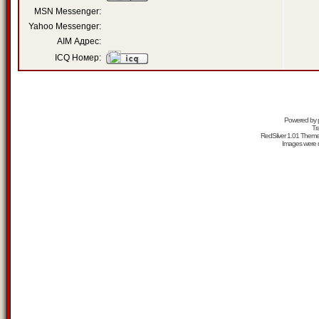
MSN Messenger:
Yahoo Messenger:
AIM Адрес:
ICQ Номер:
Powered by
Tr
RedSilver 1.01 Them
Images were