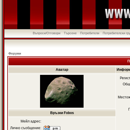
Въпроси/Отговори
Търсене
Потребители
Потребителски гр
Форуми
П
Аватар
Информ
Регис
Общ
Местож
Връзки Fobos
Мейл адрес:
Лично съобщение: