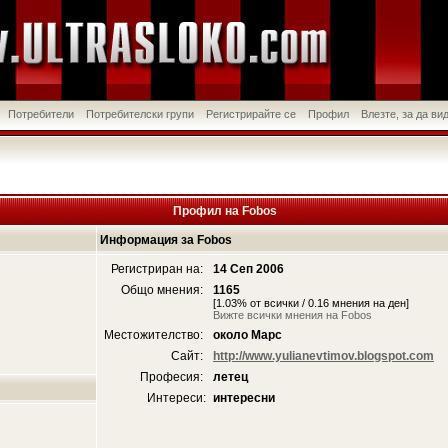
Потребители
Потребителски групи
Регистрирайте се
Профил
Влезте, за да в
Профил на Fobos
Информация за Fobos
Регистриран на:
14 Сеп 2006
Общо мнения:
1165
[1.03% от всички / 0.16 мнения на ден]
Вижте всички мнения на Fobos
Местожителство:
около Марс
Сайт:
http://www.yulianevtimov.blogspot.com
Професия:
летец
Интереси:
интересни