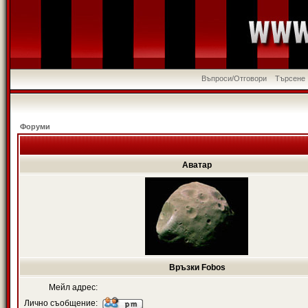
Въпроси/Отговори
Търсене
Форуми
Аватар
Връзки Fobos
Мейл адрес:
Лично съобщение: