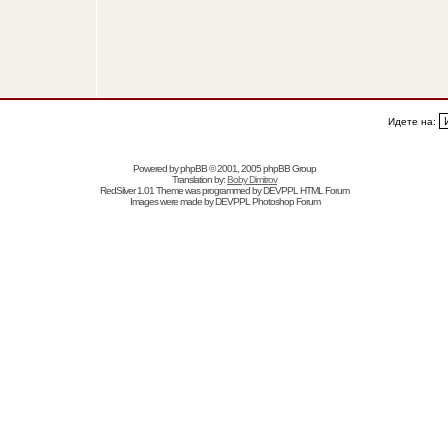
Идете на:
Powered by
phpBB
© 2001, 2005 phpBB Group
Translation by:
Boby Dimitrov
RedSilver 1.01 Theme was programmed by
DEVPPL
HTML Forum
Images were made by
DEVPPL
Photoshop Forum