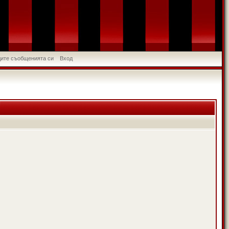
идите съобщенията си
Вход