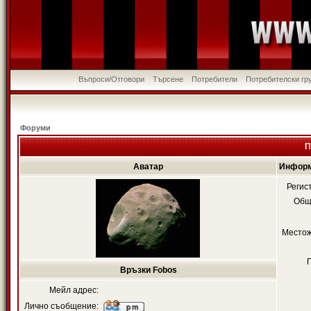
Въпроси/Отговори
Търсене
Потребители
Потребителски гр
Форуми
П
Аватар
Информ
Регис
Общ
Местож
Връзки Fobos
Мейл адрес:
Лично съобщение: