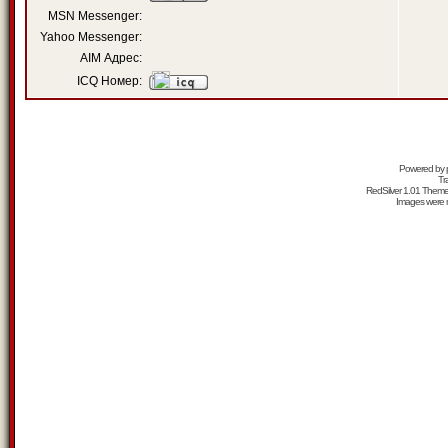
MSN Messenger:
Yahoo Messenger:
AIM Адрес:
ICQ Номер:
Powered by
Tr
RedSilver 1.01 Them
Images were