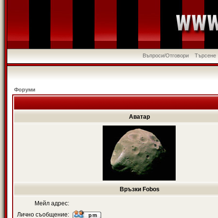
Въпроси/Отговори
Търсене
Форуми
Аватар
Връзки Fobos
Мейл адрес:
Лично съобщение: