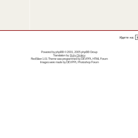
Идете на:
Powered by
phpBB
© 2001, 2005 phpBB Group
Translation by:
Boby Dimitrov
RedSilver 1.01 Theme was programmed by
DEVPPL
HTML Forum
Images were made by
DEVPPL
Photoshop Forum