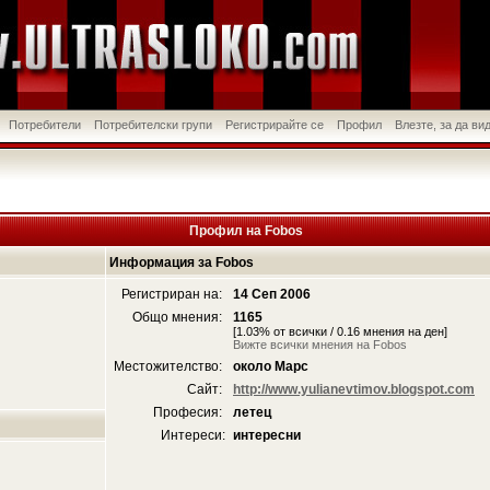
Потребители
Потребителски групи
Регистрирайте се
Профил
Влезте, за да в
Профил на Fobos
Информация за Fobos
Регистриран на:
14 Сеп 2006
Общо мнения:
1165
[1.03% от всички / 0.16 мнения на ден]
Вижте всички мнения на Fobos
Местожителство:
около Марс
Сайт:
http://www.yulianevtimov.blogspot.com
Професия:
летец
Интереси:
интересни