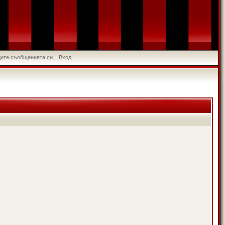
идите съобщенията си
Вход