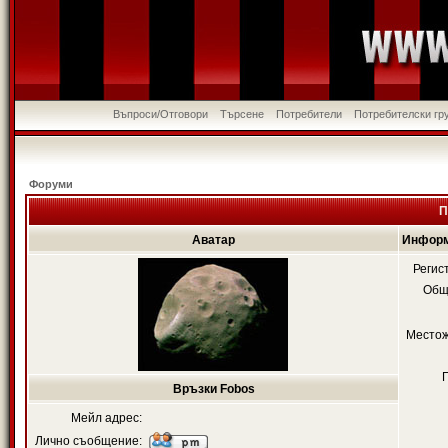
Въпроси/Отговори
Търсене
Потребители
Потребителски гр
Форуми
П
Аватар
Информ
Регис
Общ
Местож
Връзки Fobos
Мейл адрес:
Лично съобщение: