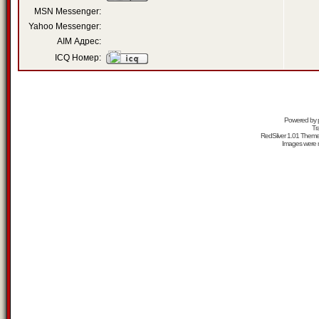
MSN Messenger:
Yahoo Messenger:
AIM Адрес:
ICQ Номер:
Powered by
Tr
RedSilver 1.01 Them
Images were