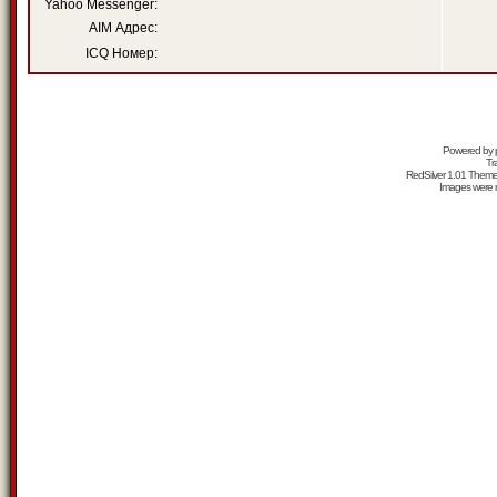
Yahoo Messenger:
AIM Адрес:
ICQ Номер:
Powered by
Tr
RedSilver 1.01 Them
Images were