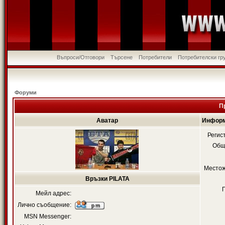
Въпроси/Отговори
Търсене
Потребители
Потребителски гр
Форуми
П
Аватар
Информ
Регис
Общ
Местож
Връзки PILATA
Мейл адрес:
Лично съобщение:
MSN Messenger: