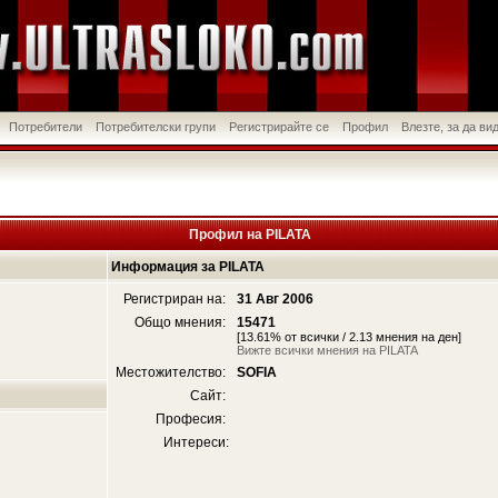
Потребители
Потребителски групи
Регистрирайте се
Профил
Влезте, за да в
Профил на PILATA
Информация за PILATA
Регистриран на:
31 Авг 2006
Общо мнения:
15471
[13.61% от всички / 2.13 мнения на ден]
Вижте всички мнения на PILATA
Местожителство:
SOFIA
Сайт:
Професия:
Интереси: