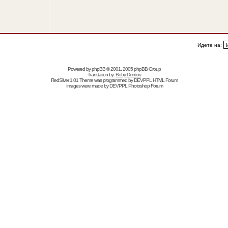
Идете на:
Powered by
phpBB
© 2001, 2005 phpBB Group
Translation by:
Boby Dimitrov
RedSilver 1.01 Theme was programmed by
DEVPPL
HTML Forum
Images were made by
DEVPPL
Photoshop Forum