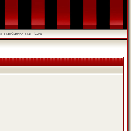
идите съобщенията си
Вход