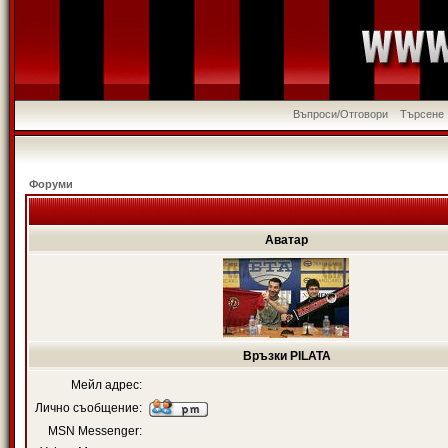
Въпроси/Отговори
Търсене
Форуми
Аватар
Връзки PILATA
Мейл адрес:
Лично съобщение:
MSN Messenger: