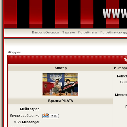
Въпроси/Отговори
Търсене
Потребители
Потребителски гр
Форуми
П
Аватар
Информ
Регис
Общ
Местож
Връзки PILATA
Мейл адрес:
Лично съобщение:
MSN Messenger: