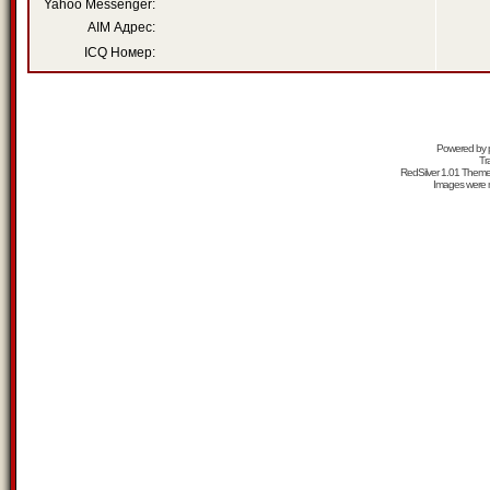
Yahoo Messenger:
AIM Адрес:
ICQ Номер:
Powered by
Tr
RedSilver 1.01 Them
Images were