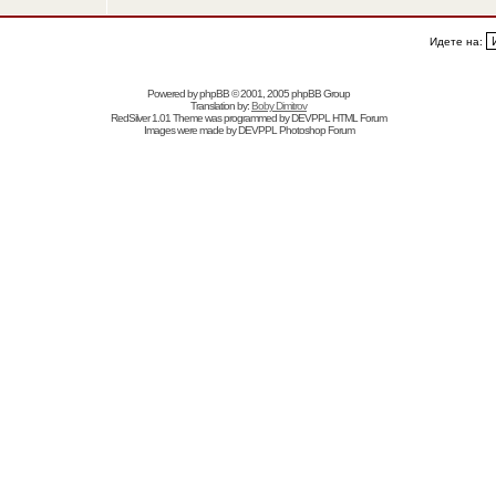
Идете на:
Powered by
phpBB
© 2001, 2005 phpBB Group
Translation by:
Boby Dimitrov
RedSilver 1.01 Theme was programmed by
DEVPPL
HTML Forum
Images were made by
DEVPPL
Photoshop Forum