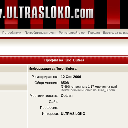
Потребители
Потребителски групи
Регистрирайте се
Профил
Влезте, за да в
Профил на Turo_Bufera
Информация за Turo_Bufera
Регистриран на:
12 Сеп 2006
Общо мнения:
8508
[7.49% от всички / 1.17 мнения на ден]
Вижте всички мнения на Turo_Bufera
Местожителство:
София
Сайт:
Професия:
Интереси:
ULTRAS LOKO