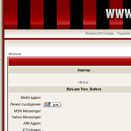
Въпроси/Отговори
Търсене
Форуми
Аватар
I.B.U.U.
Връзки Turo_Bufera
Мейл адрес:
Лично съобщение:
MSN Messenger:
Yahoo Messenger:
AIM Адрес:
ICQ Номер: