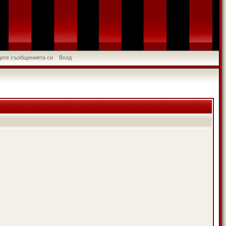
идите съобщенията си
Вход