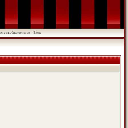
идите съобщенията си
Вход