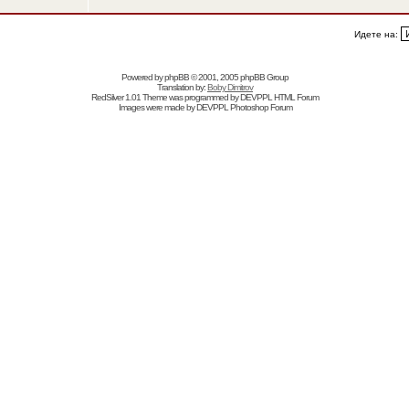
Идете на:
Powered by
phpBB
© 2001, 2005 phpBB Group
Translation by:
Boby Dimitrov
RedSilver 1.01 Theme was programmed by
DEVPPL
HTML Forum
Images were made by
DEVPPL
Photoshop Forum