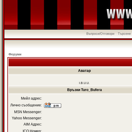
Въпроси/Отговори
Търсене
Форуми
Аватар
I.B.U.U.
Връзки Turo_Bufera
Мейл адрес:
Лично съобщение:
MSN Messenger:
Yahoo Messenger:
AIM Адрес:
ICQ Номер: