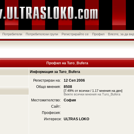
Потребители
Потребителски групи
Регистрирайте се
Профил
Влезте, за да в
Профил на Turo_Bufera
Информация за Turo_Bufera
Регистриран на:
12 Сеп 2006
Общо мнения:
8508
[7.49% от всички / 1.17 мнения на ден]
Вижте всички мнения на Turo_Bufera
Местожителство:
София
Сайт:
Професия:
Интереси:
ULTRAS LOKO