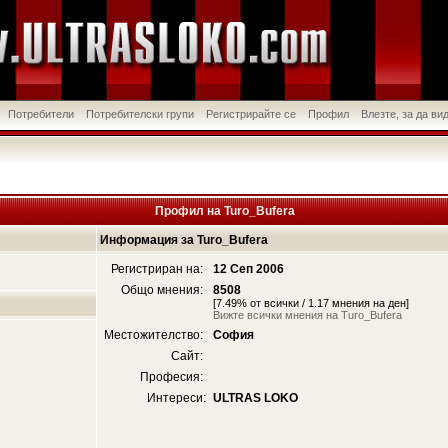
Потребители
Потребителски групи
Регистрирайте се
Профил
Влезте, за да в
Профил на Turo_Bufera
Информация за Turo_Bufera
Регистриран на:
12 Сеп 2006
Общо мнения:
8508
[7.49% от всички / 1.17 мнения на ден]
Вижте всички мнения на Turo_Bufera
Местожителство:
София
Сайт:
Професия:
Интереси:
ULTRAS LOKO