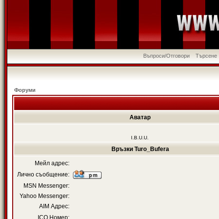
Въпроси/Отговори
Търсене
Форуми
Аватар
I.B.U.U.
Връзки Turo_Bufera
Мейл адрес:
Лично съобщение:
MSN Messenger:
Yahoo Messenger:
AIM Адрес:
ICQ Номер: