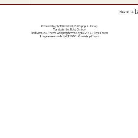
Идете на:
Powered by
phpBB
© 2001, 2005 phpBB Group
Translation by:
Boby Dimitrov
RedSilver 1.01 Theme was programmed by
DEVPPL
HTML Forum
Images were made by
DEVPPL
Photoshop Forum