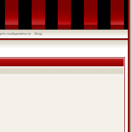
идите съобщенията си
Вход