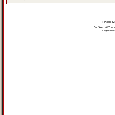
Powered by
Tr
RedSilver 1.01 Them
Images were