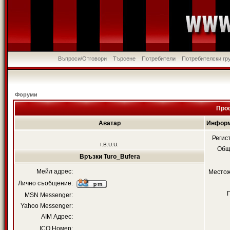
Въпроси/Отговори
Търсене
Потребители
Потребителски гр
Форуми
Проф
Аватар
Информ
Регис
I.B.U.U.
Общ
Връзки Turo_Bufera
Мейл адрес:
Местож
Лично съобщение:
MSN Messenger:
Yahoo Messenger:
AIM Адрес:
ICQ Номер: