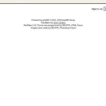
Идете на:
Powered by
phpBB
© 2001, 2005 phpBB Group
Translation by:
Boby Dimitrov
RedSilver 1.01 Theme was programmed by
DEVPPL
HTML Forum
Images were made by
DEVPPL
Photoshop Forum