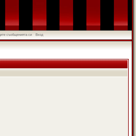
идите съобщенията си
Вход