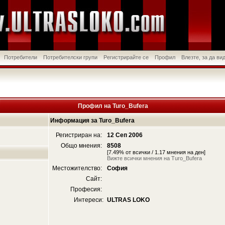
Потребители
Потребителски групи
Регистрирайте се
Профил
Влезте, за да в
Профил на Turo_Bufera
Информация за Turo_Bufera
Регистриран на:
12 Сеп 2006
Общо мнения:
8508
[7.49% от всички / 1.17 мнения на ден]
Вижте всички мнения на Turo_Bufera
Местожителство:
София
Сайт:
Професия:
Интереси:
ULTRAS LOKO