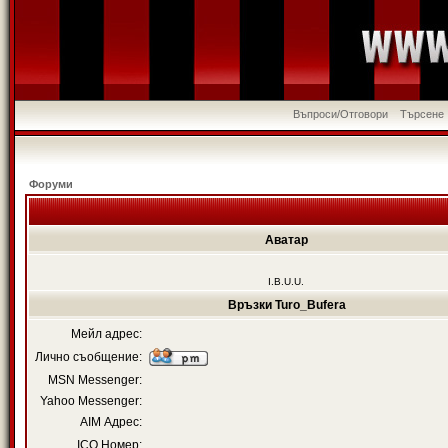
Въпроси/Отговори
Търсене
Форуми
Аватар
I.B.U.U.
Връзки Turo_Bufera
Мейл адрес:
Лично съобщение:
MSN Messenger:
Yahoo Messenger:
AIM Адрес:
ICQ Номер: