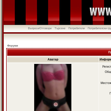
Въпроси/Отговори
Търсене
Потребители
Потребителски гр
Форуми
П
Аватар
Информ
Регис
Общ
Местож