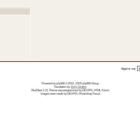
Идете на:
Powered by
phpBB
© 2001, 2005 phpBB Group
Translation by:
Boby Dimitrov
RedSilver 1.01 Theme was programmed by
DEVPPL
HTML Forum
Images were made by
DEVPPL
Photoshop Forum