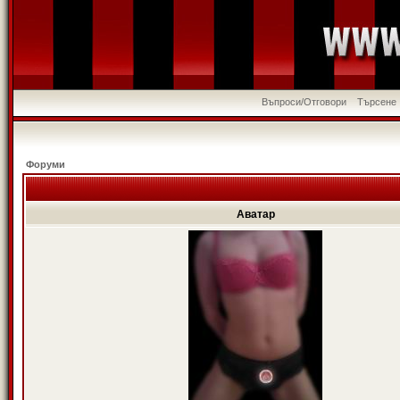
Въпроси/Отговори
Търсене
Форуми
Аватар