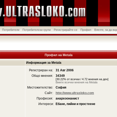
Потребители
Потребителски групи
Регистрирайте се
Профил
Влезте, за да в
Профил на Metala
Информация за Metala
Регистриран на:
31 Авг 2006
Общо мнения:
34349
[30.22% от всички / 4.72 мнения на ден]
Вижте всички мнения на Metala
Местожителство:
София
Сайт:
http://www.ultrasloko.com
Професия:
анархоонанист
Интереси:
Ебане, пийни и простеене