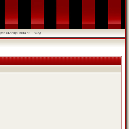
идите съобщенията си
Вход