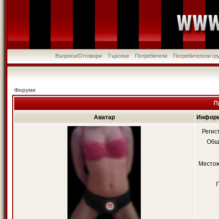
Въпроси/Отговори
Търсене
Потребители
Потребителски гр
Форуми
П
Аватар
Информ
Регис
Общ
Местож