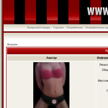
Въпроси/Отговори
Търсене
Потребители
Потребителски гр
Форуми
П
Аватар
Информ
Регис
Общ
Местож