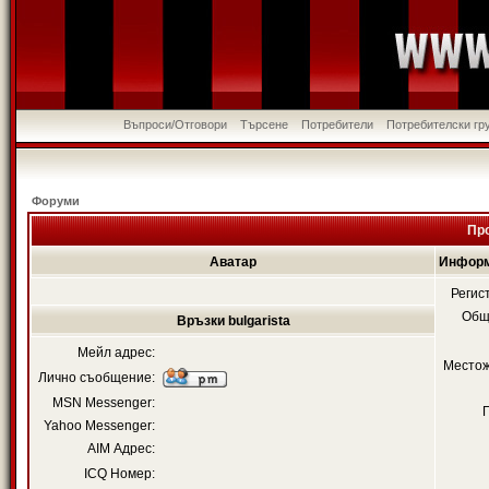
Въпроси/Отговори
Търсене
Потребители
Потребителски гр
Форуми
Про
Аватар
Информа
Регис
Общ
Връзки bulgarista
Мейл адрес:
Местож
Лично съобщение:
MSN Messenger:
Yahoo Messenger:
AIM Адрес:
ICQ Номер: