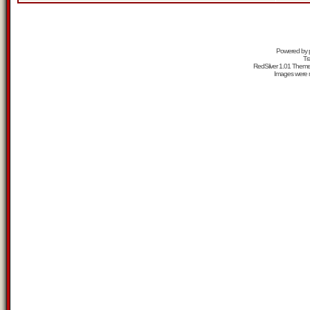
Powered by
Tr
RedSilver 1.01 Them
Images were