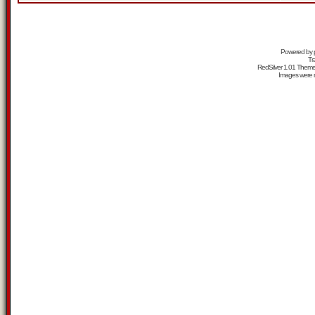
Powered by
Tr
RedSilver 1.01 Them
Images were