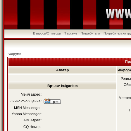
Въпроси/Отговори
Търсене
Потребители
Потребителски гр
Форуми
Про
Аватар
Информа
Регис
Общ
Връзки bulgarista
Мейл адрес:
Местож
Лично съобщение:
MSN Messenger:
Yahoo Messenger:
AIM Адрес:
ICQ Номер: