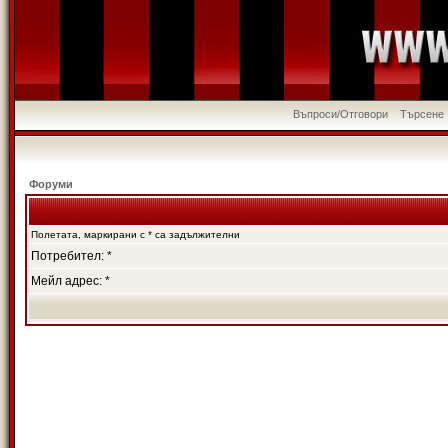
Въпроси/Отговори
Търсене
Форуми
Полетата, маркирани с * са задължителни
Потребител: *
Мейл адрес: *