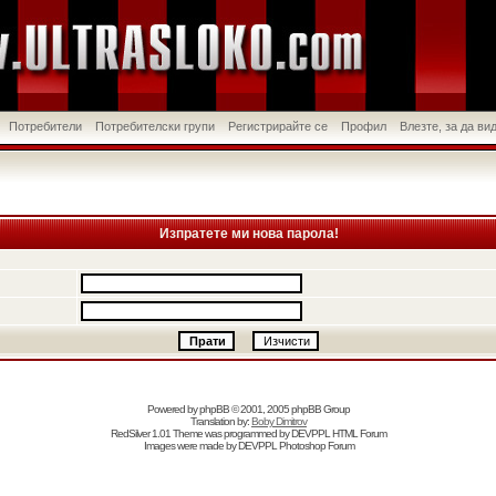
Потребители
Потребителски групи
Регистрирайте се
Профил
Влезте, за да в
Изпратете ми нова парола!
Powered by
phpBB
© 2001, 2005 phpBB Group
Translation by:
Boby Dimitrov
RedSilver 1.01 Theme was programmed by
DEVPPL
HTML Forum
Images were made by
DEVPPL
Photoshop Forum