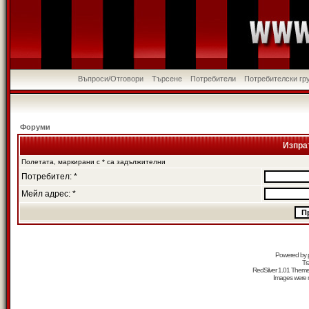
Въпроси/Отговори
Търсене
Потребители
Потребителски гр
Форуми
Изпра
Полетата, маркирани с * са задължителни
Потребител: *
Мейл адрес: *
Powered by
Tr
RedSilver 1.01 Them
Images were