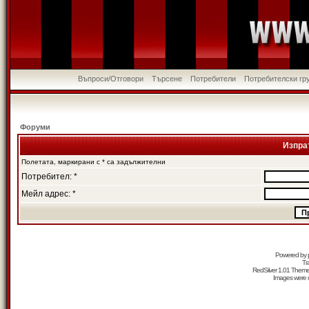
Въпроси/Отговори
Търсене
Потребители
Потребителски гр
Форуми
Изпра
Полетата, маркирани с * са задължителни
Потребител: *
Мейл адрес: *
Powered by
Tr
RedSilver 1.01 Them
Images were