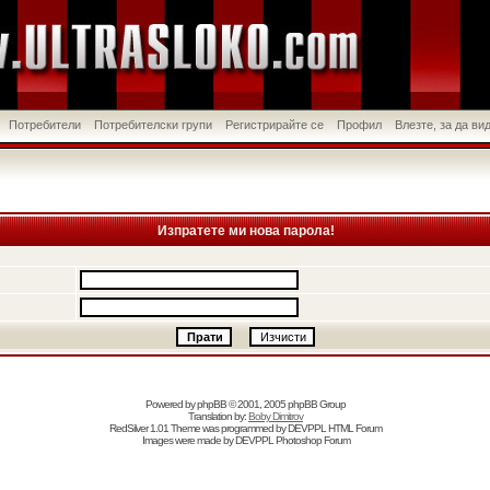
Потребители
Потребителски групи
Регистрирайте се
Профил
Влезте, за да в
Изпратете ми нова парола!
Powered by
phpBB
© 2001, 2005 phpBB Group
Translation by:
Boby Dimitrov
RedSilver 1.01 Theme was programmed by
DEVPPL
HTML Forum
Images were made by
DEVPPL
Photoshop Forum