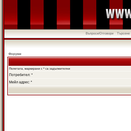
Въпроси/Отговори
Търсене
Форуми
Полетата, маркирани с * са задължителни
Потребител: *
Мейл адрес: *