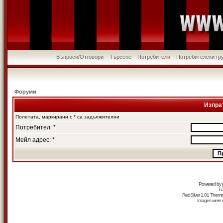
Въпроси/Отговори
Търсене
Потребители
Потребителски гр
Форуми
Изпра
Полетата, маркирани с * са задължителни
Потребител: *
Мейл адрес: *
Powered by
Tr
RedSilver 1.01 Them
Images were