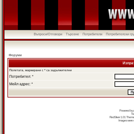
Въпроси/Отговори
Търсене
Потребители
Потребителски гр
Форуми
Изпра
Полетата, маркирани с * са задължителни
Потребител: *
Мейл адрес: *
Powered by
Tr
RedSilver 1.01 Them
Images were