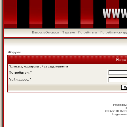
Въпроси/Отговори
Търсене
Потребители
Потребителски гр
Форуми
Изпра
Полетата, маркирани с * са задължителни
Потребител: *
Мейл адрес: *
Powered by
Tr
RedSilver 1.01 Them
Images were