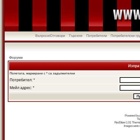
Въпроси/Отговори
Търсене
Потребители
Потребителски гр
Форуми
Изпра
Полетата, маркирани с * са задължителни
Потребител: *
Мейл адрес: *
Powered by
Tr
RedSilver 1.01 Them
Images were