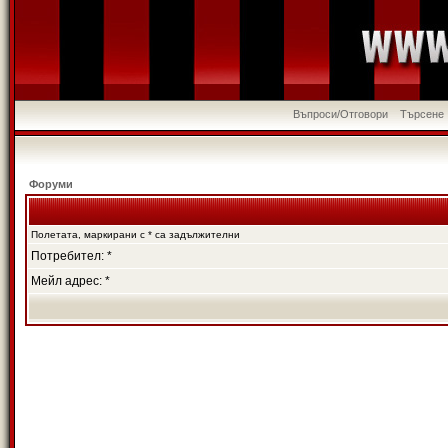
Въпроси/Отговори
Търсене
Форуми
Полетата, маркирани с * са задължителни
Потребител: *
Мейл адрес: *