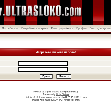
Потребители
Потребителски групи
Регистрирайте се
Профил
Влезте, за да в
Изпратете ми нова парола!
Powered by
phpBB
© 2001, 2005 phpBB Group
Translation by:
Boby Dimitrov
RedSilver 1.01 Theme was programmed by
DEVPPL
HTML Forum
Images were made by
DEVPPL
Photoshop Forum