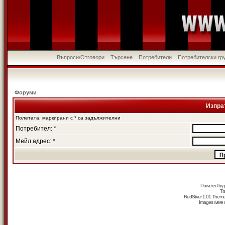
Въпроси/Отговори
Търсене
Потребители
Потребителски гр
Форуми
Изпра
Полетата, маркирани с * са задължителни
Потребител: *
Мейл адрес: *
Powered by
Tr
RedSilver 1.01 Them
Images were