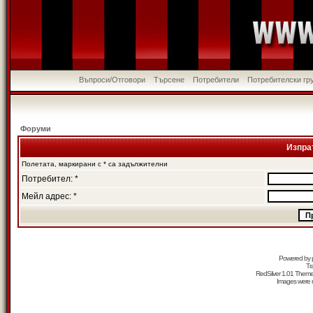
Въпроси/Отговори
Търсене
Потребители
Потребителски гр
Форуми
Изпра
Полетата, маркирани с * са задължителни
Потребител: *
Мейл адрес: *
Powered by
Tr
RedSilver 1.01 Them
Images were