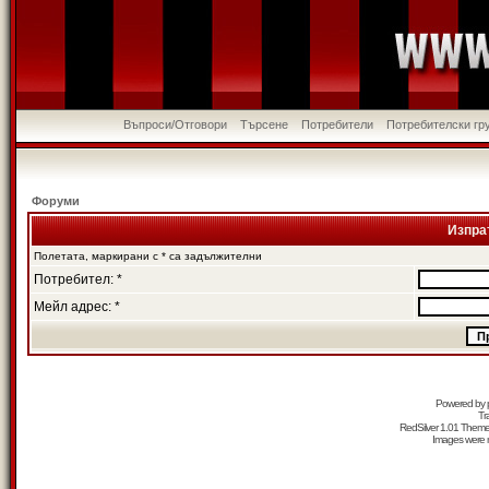
Въпроси/Отговори
Търсене
Потребители
Потребителски гр
Форуми
Изпра
Полетата, маркирани с * са задължителни
Потребител: *
Мейл адрес: *
Powered by
Tr
RedSilver 1.01 Them
Images were