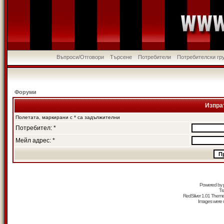
Въпроси/Отговори
Търсене
Потребители
Потребителски гр
Форуми
Изпра
Полетата, маркирани с * са задължителни
Потребител: *
Мейл адрес: *
Powered by
Tr
RedSilver 1.01 Them
Images were