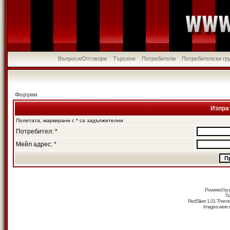
Въпроси/Отговори
Търсене
Потребители
Потребителски гр
Форуми
Изпра
Полетата, маркирани с * са задължителни
Потребител: *
Мейл адрес: *
Powered by
Tr
RedSilver 1.01 Them
Images were