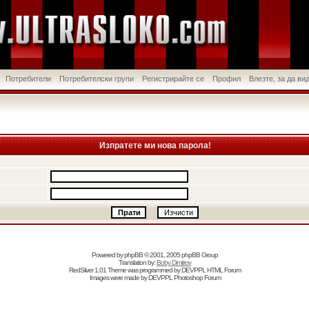
Потребители
Потребителски групи
Регистрирайте се
Профил
Влезте, за да в
Изпратете ми нова парола!
Powered by
phpBB
© 2001, 2005 phpBB Group
Translation by:
Boby Dimitrov
RedSilver 1.01 Theme was programmed by
DEVPPL
HTML Forum
Images were made by
DEVPPL
Photoshop Forum