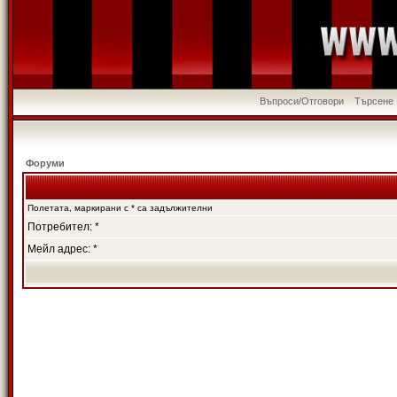
Въпроси/Отговори
Търсене
Форуми
Полетата, маркирани с * са задължителни
Потребител: *
Мейл адрес: *