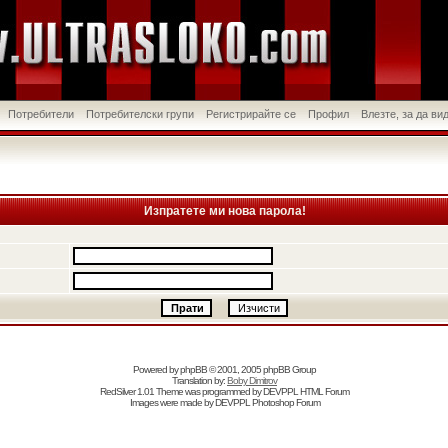
Потребители
Потребителски групи
Регистрирайте се
Профил
Влезте, за да в
Изпратете ми нова парола!
Powered by
phpBB
© 2001, 2005 phpBB Group
Translation by:
Boby Dimitrov
RedSilver 1.01 Theme was programmed by
DEVPPL
HTML Forum
Images were made by
DEVPPL
Photoshop Forum