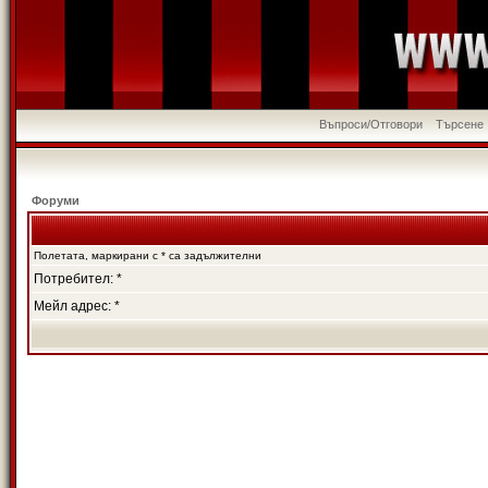
Въпроси/Отговори
Търсене
Форуми
Полетата, маркирани с * са задължителни
Потребител: *
Мейл адрес: *