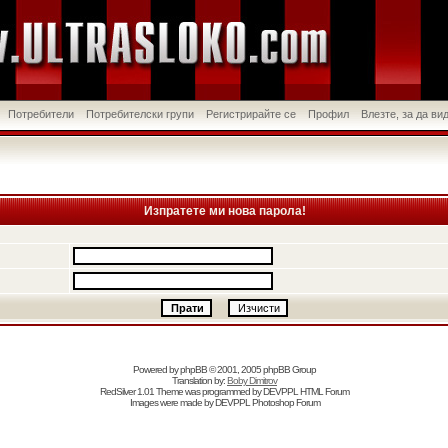
Потребители
Потребителски групи
Регистрирайте се
Профил
Влезте, за да в
Изпратете ми нова парола!
Powered by
phpBB
© 2001, 2005 phpBB Group
Translation by:
Boby Dimitrov
RedSilver 1.01 Theme was programmed by
DEVPPL
HTML Forum
Images were made by
DEVPPL
Photoshop Forum