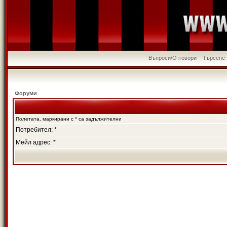
Въпроси/Отговори
Търсене
Форуми
Полетата, маркирани с * са задължителни
Потребител: *
Мейл адрес: *