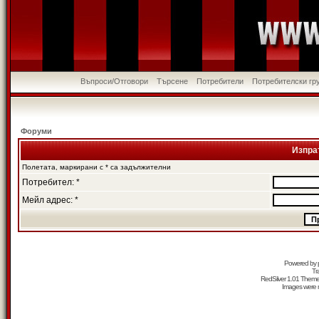
Въпроси/Отговори
Търсене
Потребители
Потребителски гр
Форуми
Изпра
Полетата, маркирани с * са задължителни
Потребител: *
Мейл адрес: *
Powered by
Tr
RedSilver 1.01 Them
Images were