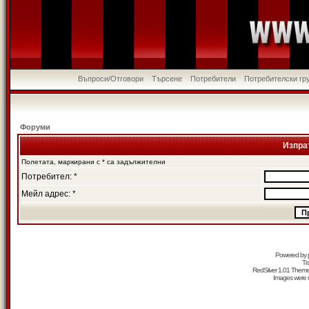
Въпроси/Отговори
Търсене
Потребители
Потребителски гр
Форуми
Изпра
Полетата, маркирани с * са задължителни
Потребител: *
Мейл адрес: *
Powered by
Tr
RedSilver 1.01 Them
Images were