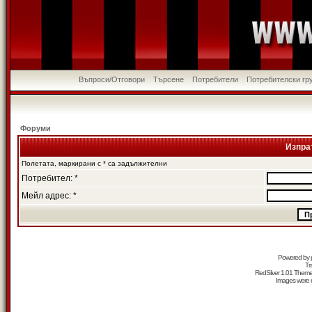
Въпроси/Отговори
Търсене
Потребители
Потребителски гр
Форуми
Изпра
Полетата, маркирани с * са задължителни
Потребител: *
Мейл адрес: *
Powered by
Tr
RedSilver 1.01 Them
Images were