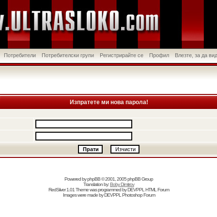
Потребители
Потребителски групи
Регистрирайте се
Профил
Влезте, за да в
Изпратете ми нова парола!
Powered by
phpBB
© 2001, 2005 phpBB Group
Translation by:
Boby Dimitrov
RedSilver 1.01 Theme was programmed by
DEVPPL
HTML Forum
Images were made by
DEVPPL
Photoshop Forum