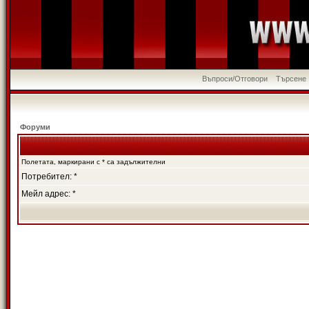
Въпроси/Отговори
Търсене
Форуми
Полетата, маркирани с * са задължителни
Потребител: *
Мейл адрес: *