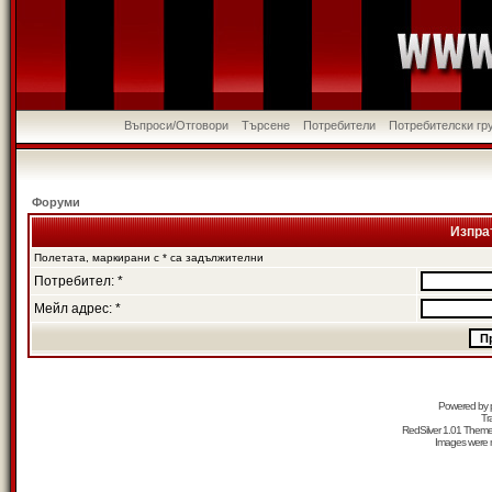
Въпроси/Отговори
Търсене
Потребители
Потребителски гр
Форуми
Изпра
Полетата, маркирани с * са задължителни
Потребител: *
Мейл адрес: *
Powered by
Tr
RedSilver 1.01 Them
Images were