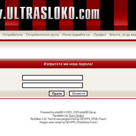
Потребители
Потребителски групи
Регистрирайте се
Профил
Влезте, за да в
Изпратете ми нова парола!
Powered by
phpBB
© 2001, 2005 phpBB Group
Translation by:
Boby Dimitrov
RedSilver 1.01 Theme was programmed by
DEVPPL
HTML Forum
Images were made by
DEVPPL
Photoshop Forum