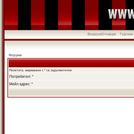
Въпроси/Отговори
Търсене
Форуми
Полетата, маркирани с * са задължителни
Потребител: *
Мейл адрес: *